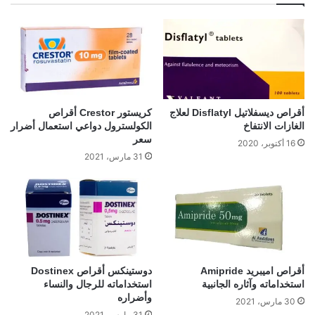
أقراص ديسفلاتيل Disflatyl لعلاج
كريستور Crestor أقراص
الغازات الانتفاخ
الكولسترول دواعي استعمال أضرار
سعر
16 أكتوبر، 2020
31 مارس، 2021
أقراص اميبريد Amipride
دوستينكس أقراص Dostinex
استخداماته وآثاره الجانبية
استخداماته للرجال والنساء
وأضراره
30 مارس، 2021
31 مارس، 2021