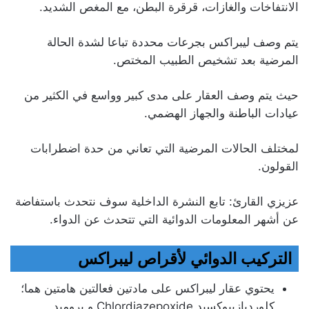
الانتفاخات والغازات، قرقرة البطن، مع المغص الشديد.
يتم وصف ليبراكس بجرعات محددة تباعا لشدة الحالة
المرضية بعد تشخيص الطبيب المختص.
حيث يتم وصف العقار على مدى كبير وواسع في الكثير من
عيادات الباطنة والجهاز الهضمي.
لمختلف الحالات المرضية التي تعاني من حدة اضطرابات
القولون.
عزيزي القارئ: تابع النشرة الداخلية سوف نتحدث باستفاضة
عن أشهر المعلومات الدوائية التي تتحدث عن الدواء.
التركيب الدوائي لأقراص ليبراكس
يحتوي عقار ليبراكس على مادتين فعالتين هامتين هما؛
كلورديازيبوكسيد
Chlordiazepoxide
و بروميد