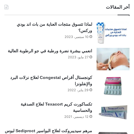
أخر المقالات
لماذا تتسوق منتجات العناية من باث اند بودي
وركس؟
10 سبتمبر، 2023
انعمي ببشرة نضرة ورطبة في جو الرطوبة العالية
27 مايو، 2023
كونجستال أقراص Congestal لعلاج نزلات البرد
والإنفلونزا
29 يناير، 2022
تكساكورت كريم Texacort لعلاج الصدفية
والحساسية
12 ديسمبر، 2021
مرهم سيديبروكت لعلاج البواسير Sediproct لبوس