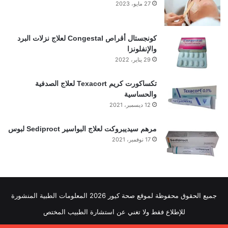
27 مايو، 2023
كونجستال أقراص Congestal لعلاج نزلات البرد
والإنفلونزا
29 يناير، 2022
تكساكورت كريم Texacort لعلاج الصدفية
والحساسية
12 ديسمبر، 2021
مرهم سيديبروكت لعلاج البواسير Sediproct لبوس
17 نوفمبر، 2021
جميع الحقوق محفوظة لموقع صحة كيور 2026 المعلومات الطبية المنشورة
للإطلاع فقط ولا تغني عن استشارة الطبيب المختص
من نحن
اتصل بنا
سياسة الخصوصية
إخلاء مسئولية
حقوق الملكية