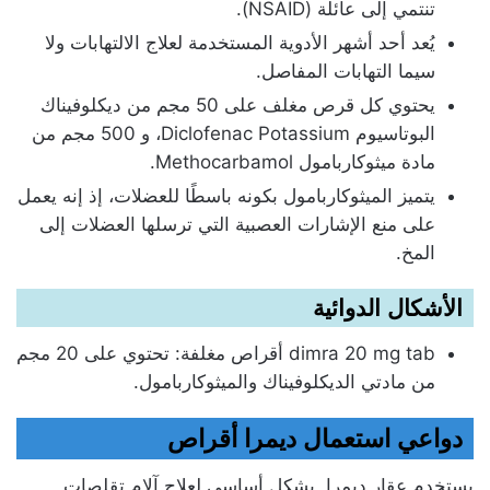
تنتمي إلى عائلة (NSAID).
يُعد أحد أشهر الأدوية المستخدمة لعلاج الالتهابات ولا
سيما التهابات المفاصل.
يحتوي كل قرص مغلف على 50 مجم من ديكلوفيناك
البوتاسيوم Diclofenac Potassium، و 500 مجم من
مادة ميثوكاربامول Methocarbamol.
يتميز الميثوكاربامول بكونه باسطًا للعضلات، إذ إنه يعمل
على منع الإشارات العصبية التي ترسلها العضلات إلى
المخ.
الأشكال الدوائية
dimra 20 mg tab أقراص مغلفة: تحتوي على 20 مجم
من مادتي الديكلوفيناك والميثوكاربامول.
دواعي استعمال ديمرا أقراص
يستخدم عقار ديمرا بشكل أساسي لعلاج آلام تقلصات