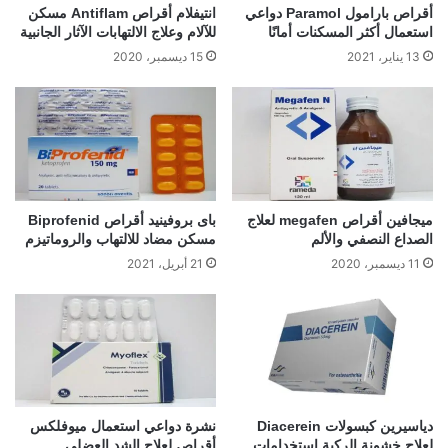
أقراص بارامول Paramol دواعي
انتيفلام أقراص Antiflam مسكن
استعمال أكثر المسكنات أمانًا
للآلام وعلاج الالتهابات الآثار الجانبية
13 يناير، 2021
15 ديسمبر، 2020
ميجافين أقراص megafen لعلاج
باى بروفينيد أقراص Biprofenid
الصداع النصفي والألم
مسكن مضاد للالتهاب والروماتيزم
11 ديسمبر، 2020
21 أبريل، 2021
دياسيرين كبسولات Diacerein
نشرة دواعي استعمال ميوفلكس
لعلاج خشونة الركبة استخدامات
أقراص لعلاج الشد العضلي