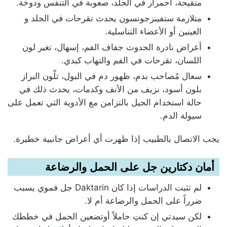
متقيحة، احمرار في الجلد، صعوبة في التنفس ودوخة.
متلازمة ستفينزجونسون يحدث تقرحات في الجلد و
العينين أو الأعضاء التناسلية.
أعراض نادرة الحدوث جفاف الفم، إسهال، تغير لون
اللسان، تقرحات في الفم والتهاب كبدي.
سعال مُصاحب بدم، ظهور دم في البول، تلّون البراز
بلون أسود، نزيف من الأنف وكدمات، يحدث ذلك في
حالة استخدام الجيل بالتزامن مع الأدوية التي تعمل على
سيولة الدم.
يجب الاتصال بالطبيب إذا ظهرت أي أعراض جانبية خطيرة.
أمان دكتارين جل على الحمل والرضاعة
لم تثبت الدراسات إذا كان Daktarin جل فموي يسبب
ضرراً على الحمل والرضاعة أم لا.
لكن سيدتي إن كنتِ حاملاً أوتضعين الحمل في خططك