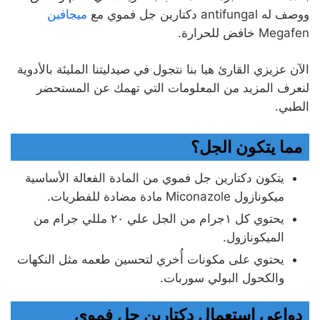
ووصف له antifungal دكتارين جل فموي مع
ميجافين
Megafen خافض للحرارة.
الآن عزيزي القارئ هيا بنا نتجول في صيدليتنا المليئة بالأدوية
لنعرف المزيد من المعلومات التي تهمك عن المستحضر
الطبي.
مما يتكون الجل؟
يتكون دكتارين جل فموي من المادة الفعالة الأساسية
ميكونازول Miconazole مادة مضادة للفطريات.
يحتوي كل ١جرام من الجل علي ٢٠ مللي جرام من
الميكونازول.
يحتوي على مكونات أُخري لتحسين طعمه مثل النكهات
والكحول البولي سوربات.
دواعي استعمال دكتارين جل فموي