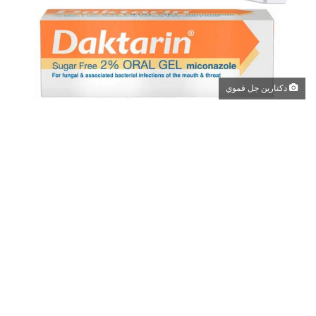
دكتارين جل فموي